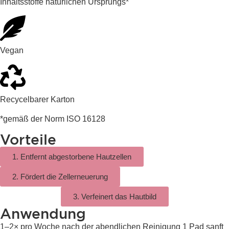
Inhaltsstoffe natürlichen Ursprungs*
Vegan
Recycelbarer Karton
*gemäß der Norm ISO 16128
Vorteile
1. Entfernt abgestorbene Hautzellen
2. Fördert die Zellerneuerung
3. Verfeinert das Hautbild
Anwendung
1–2× pro Woche nach der abendlichen Reinigung 1 Pad sanft