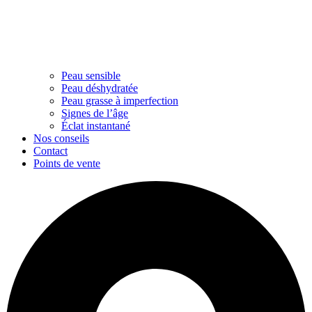
Peau sensible
Peau déshydratée
Peau grasse à imperfection
Signes de l’âge
Éclat instantané
Nos conseils
Contact
Points de vente