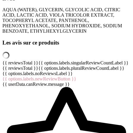
AQUA (WATER), GLYCERIN, GLYCOLIC ACID, CITRIC
ACID, LACTIC ACID, VIOLA TRICOLOR EXTRACT,
TOCOPHERYL ACETATE, PANTHENOL,
PHENOXYETHANOL, SODIUM HYDROXIDE, SODIUM
BENZOATE, ETHYLHEXYLGLYCERIN
Les avis sur ce produits
{{ reviewsTotal }}
{{ options.labels.singularReviewCountLabel }}
{{ reviewsTotal }}
{{ options.labels.pluralReviewCountLabel }}
{{ options.labels.noReviewsLabel }}
{{ options.labels.newReviewButton }}
{{ userData.canReview.message }}