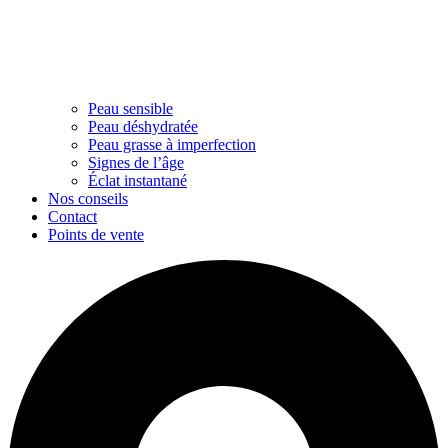
Peau sensible
Peau déshydratée
Peau grasse à imperfection
Signes de l’âge
Éclat instantané
Nos conseils
Contact
Points de vente