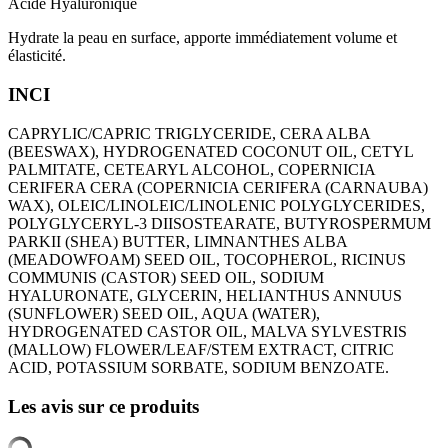
Acide Hyaluronique
Hydrate la peau en surface, apporte immédiatement volume et
élasticité.
INCI
CAPRYLIC/CAPRIC TRIGLYCERIDE, CERA ALBA
(BEESWAX), HYDROGENATED COCONUT OIL, CETYL
PALMITATE, CETEARYL ALCOHOL, COPERNICIA
CERIFERA CERA (COPERNICIA CERIFERA (CARNAUBA)
WAX), OLEIC/LINOLEIC/LINOLENIC POLYGLYCERIDES,
POLYGLYCERYL-3 DIISOSTEARATE, BUTYROSPERMUM
PARKII (SHEA) BUTTER, LIMNANTHES ALBA
(MEADOWFOAM) SEED OIL, TOCOPHEROL, RICINUS
COMMUNIS (CASTOR) SEED OIL, SODIUM
HYALURONATE, GLYCERIN, HELIANTHUS ANNUUS
(SUNFLOWER) SEED OIL, AQUA (WATER),
HYDROGENATED CASTOR OIL, MALVA SYLVESTRIS
(MALLOW) FLOWER/LEAF/STEM EXTRACT, CITRIC
ACID, POTASSIUM SORBATE, SODIUM BENZOATE.
Les avis sur ce produits