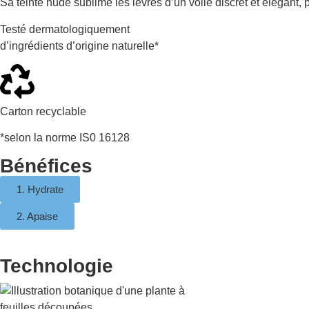
Sa teinte nude sublime les lèvres d’un voile discret et élégant, p
Testé dermatologiquement
d’ingrédients d’origine naturelle*
Carton recyclable
*selon la norme IS0 16128
Bénéfices
1. Hydrate
2. Apaise
Technologie