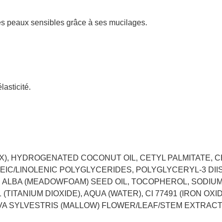
des peaux sensibles grâce à ses mucilages.
asticité.
X), HYDROGENATED COCONUT OIL, CETYL PALMITATE, 
LEIC/LINOLENIC POLYGLYCERIDES, POLYGLYCERYL-3 DII
 ALBA (MEADOWFOAM) SEED OIL, TOCOPHEROL, SODIU
1 (TITANIUM DIOXIDE), AQUA (WATER), CI 77491 (IRON O
, MALVA SYLVESTRIS (MALLOW) FLOWER/LEAF/STEM EXTRAC