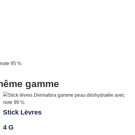
a même gamme
Stick Lèvres
4 G