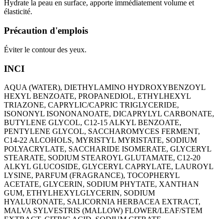
Hydrate la peau en surface, apporte immédiatement volume et
élasticité.
Précaution d'emplois
Éviter le contour des yeux.
INCI
AQUA (WATER), DIETHYLAMINO HYDROXYBENZOYL
HEXYL BENZOATE, PROPANEDIOL, ETHYLHEXYL
TRIAZONE, CAPRYLIC/CAPRIC TRIGLYCERIDE,
ISONONYL ISONONANOATE, DICAPRYLYL CARBONATE,
BUTYLENE GLYCOL, C12-15 ALKYL BENZOATE,
PENTYLENE GLYCOL, SACCHAROMYCES FERMENT,
C14-22 ALCOHOLS, MYRISTYL MYRISTATE, SODIUM
POLYACRYLATE, SACCHARIDE ISOMERATE, GLYCERYL
STEARATE, SODIUM STEAROYL GLUTAMATE, C12-20
ALKYL GLUCOSIDE, GLYCERYL CAPRYLATE, LAUROYL
LYSINE, PARFUM (FRAGRANCE), TOCOPHERYL
ACETATE, GLYCERIN, SODIUM PHYTATE, XANTHAN
GUM, ETHYLHEXYLGLYCERIN, SODIUM
HYALURONATE, SALICORNIA HERBACEA EXTRACT,
MALVA SYLVESTRIS (MALLOW) FLOWER/LEAF/STEM