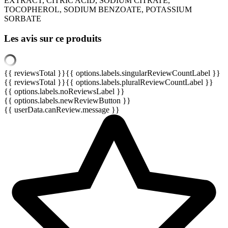
EXTRACT, CITRIC ACID, SODIUM CITRATE,
TOCOPHEROL, SODIUM BENZOATE, POTASSIUM
SORBATE
Les avis sur ce produits
{{ reviewsTotal }}
{{ options.labels.singularReviewCountLabel }}
{{ reviewsTotal }}
{{ options.labels.pluralReviewCountLabel }}
{{ options.labels.noReviewsLabel }}
{{ options.labels.newReviewButton }}
{{ userData.canReview.message }}