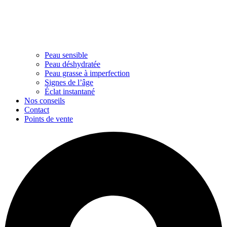
Peau sensible
Peau déshydratée
Peau grasse à imperfection
Signes de l’âge
Éclat instantané
Nos conseils
Contact
Points de vente