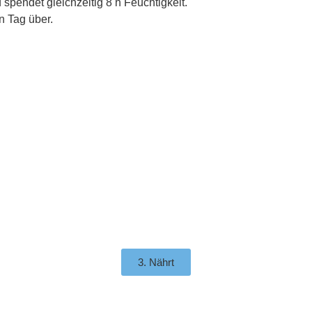
spendet gleichzeitig 8 h Feuchtigkeit.
n Tag über.
3. Nährt