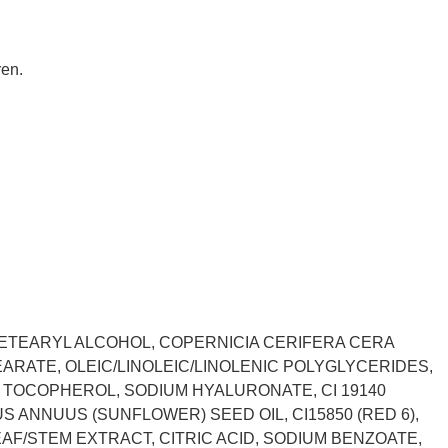
ren.
CETEARYL ALCOHOL, COPERNICIA CERIFERA CERA
ARATE, OLEIC/LINOLEIC/LINOLENIC POLYGLYCERIDES,
, TOCOPHEROL, SODIUM HYALURONATE, CI 19140
THUS ANNUUS (SUNFLOWER) SEED OIL, CI15850 (RED 6),
EAF/STEM EXTRACT, CITRIC ACID, SODIUM BENZOATE,