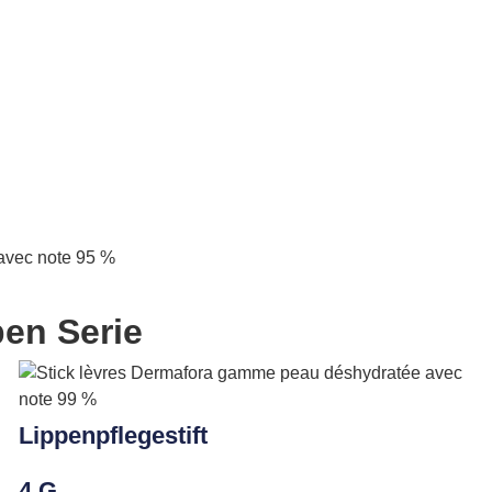
ben Serie
Lippenpflegestift
4 G