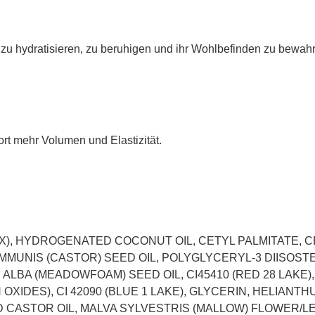
t zu hydratisieren, zu beruhigen und ihr Wohlbefinden zu bewah
ort mehr Volumen und Elastizität.
X), HYDROGENATED COCONUT OIL, CETYL PALMITATE, 
MMUNIS (CASTOR) SEED OIL, POLYGLYCERYL-3 DIISOSTE
LBA (MEADOWFOAM) SEED OIL, CI45410 (RED 28 LAKE)
RON OXIDES), CI 42090 (BLUE 1 LAKE), GLYCERIN, HELIAN
ED CASTOR OIL, MALVA SYLVESTRIS (MALLOW) FLOWER/L