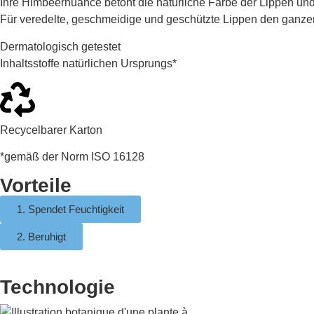
Ihre Himbeernuance betont die natürliche Farbe der Lippen und 
Für veredelte, geschmeidige und geschützte Lippen den ganze
Dermatologisch getestet
Inhaltsstoffe natürlichen Ursprungs*
Recycelbarer Karton
*gemäß der Norm ISO 16128
Vorteile
1. Spendet Feuchtigkeit
2. Beruhigt
Technologie