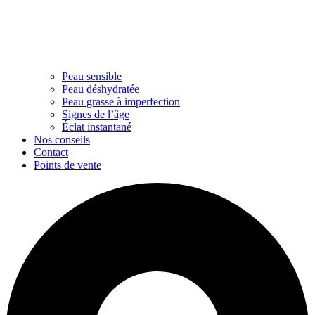
Peau sensible
Peau déshydratée
Peau grasse à imperfection
Signes de l’âge
Éclat instantané
Nos conseils
Contact
Points de vente