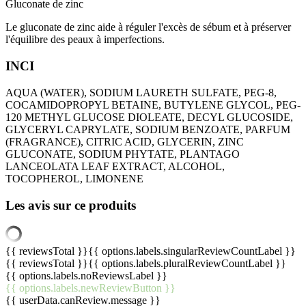
Gluconate de zinc
Le gluconate de zinc aide à réguler l'excès de sébum et à préserver
l'équilibre des peaux à imperfections.
INCI
AQUA (WATER), SODIUM LAURETH SULFATE, PEG-8,
COCAMIDOPROPYL BETAINE, BUTYLENE GLYCOL, PEG-
120 METHYL GLUCOSE DIOLEATE, DECYL GLUCOSIDE,
GLYCERYL CAPRYLATE, SODIUM BENZOATE, PARFUM
(FRAGRANCE), CITRIC ACID, GLYCERIN, ZINC
GLUCONATE, SODIUM PHYTATE, PLANTAGO
LANCEOLATA LEAF EXTRACT, ALCOHOL,
TOCOPHEROL, LIMONENE
Les avis sur ce produits
{{ reviewsTotal }}
{{ options.labels.singularReviewCountLabel }}
{{ reviewsTotal }}
{{ options.labels.pluralReviewCountLabel }}
{{ options.labels.noReviewsLabel }}
{{ options.labels.newReviewButton }}
{{ userData.canReview.message }}