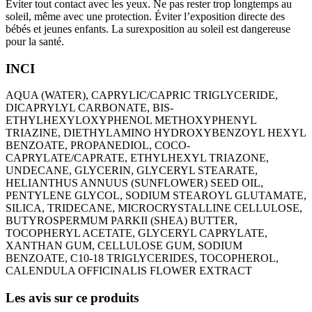
Éviter tout contact avec les yeux. Ne pas rester trop longtemps au
soleil, même avec une protection. Éviter l’exposition directe des
bébés et jeunes enfants. La surexposition au soleil est dangereuse
pour la santé.
INCI
AQUA (WATER), CAPRYLIC/CAPRIC TRIGLYCERIDE,
DICAPRYLYL CARBONATE, BIS-
ETHYLHEXYLOXYPHENOL METHOXYPHENYL
TRIAZINE, DIETHYLAMINO HYDROXYBENZOYL HEXYL
BENZOATE, PROPANEDIOL, COCO-
CAPRYLATE/CAPRATE, ETHYLHEXYL TRIAZONE,
UNDECANE, GLYCERIN, GLYCERYL STEARATE,
HELIANTHUS ANNUUS (SUNFLOWER) SEED OIL,
PENTYLENE GLYCOL, SODIUM STEAROYL GLUTAMATE,
SILICA, TRIDECANE, MICROCRYSTALLINE CELLULOSE,
BUTYROSPERMUM PARKII (SHEA) BUTTER,
TOCOPHERYL ACETATE, GLYCERYL CAPRYLATE,
XANTHAN GUM, CELLULOSE GUM, SODIUM
BENZOATE, C10-18 TRIGLYCERIDES, TOCOPHEROL,
CALENDULA OFFICINALIS FLOWER EXTRACT
Les avis sur ce produits